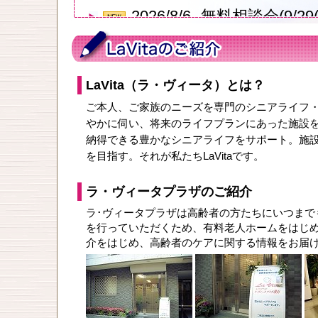
2026/8/6
無料相談会(9/29(
ザ)を開催します！
2026/8/27
住まいの無料相談会(8
LaVita（ラ・ヴィータ）とは？
ラウンジ)を開催します！
ご本人、ご家族のニーズを専門のシニアライフ
2026/7/6
住まいの無料相談会(7/
やかに伺い、将来のライフプランにあった施設
納得できる豊かなシニアライフをサポート。施
ラウンジ)を開催します！
を目指す。それが私たちLaVitaです。
ラ・ヴィータプラザのご紹介
ラ･ヴィータプラザは高齢者の方たちにいつまで
を行っていただくため、有料老人ホームをはじ
介をはじめ、高齢者のケアに関する情報をお届